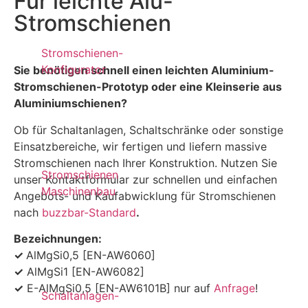
Für leichte Alu-
Stromschienen
Stromschienen-
Konfigurator
Sie benötigen schnell einen leichten Aluminium-
Stromschienen-Prototyp oder eine Kleinserie aus
Aluminiumschienen?
Ob für Schaltanlagen, Schaltschränke oder sonstige
Einsatzbereiche, wir fertigen und liefern massive
Stromschienen nach Ihrer Konstruktion. Nutzen Sie
Stromschienen
unser Kontaktformular zur schnellen und einfachen
Maschinenbau
Angebots- und Kaufabwicklung für Stromschienen
nach
buzzbar-Standard
.
Bezeichnungen:
✓
AlMgSi0,5 [EN-AW6060]
✓
AlMgSi1 [EN-AW6082]
✓
E-AlMgSi0,5 [EN-AW6101B] nur auf
Anfrage
!
Schaltanlagen-