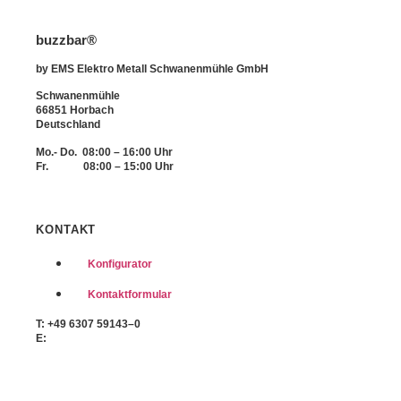
buzzbar®
by EMS Elektro Metall Schwanenmühle GmbH
Schwanenmühle
66851 Horbach
Deutschland
Mo.- Do. 08:00 – 16:00 Uhr
Fr. 08:00 – 15:00 Uhr
KONTAKT
Konfigurator
Kontaktformular
T: +49 6307 59143–0
E:
info@buzzbar-online.com