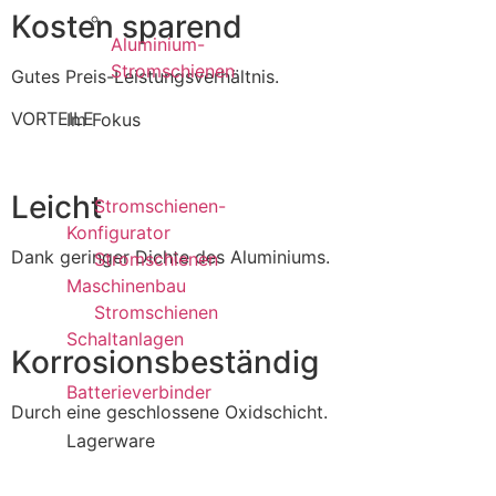
Kosten sparend
Aluminium-
Stromschienen
Gutes Preis-Leistungsverhältnis.
VORTEILE
Im Fokus
Leicht
Stromschienen-
Konfigurator
Dank geringer Dichte des Aluminiums.
Stromschienen
Maschinenbau
Stromschienen
Schaltanlagen
Korrosionsbeständig
Batterieverbinder
Durch eine geschlossene Oxidschicht.
Lagerware