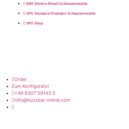
EMS Elektro Metall Schwanenmühle
SPS Standard Produkte Schwanenmühle
SPS Shop
buzzbar® – Busbars made in Germany. Der neue
Standard für Stromschienen, Sägezuschnitte &
Halbzeuge!
Order
Zum Konfigurator
+49 6307 59143 0
info@buzzbar-online.com