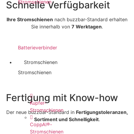
Stromschienen
Schnelle Verfügbarkeit
Ihre Stromschienen
nach buzzbar-Standard erhalten
Sie innerhalb von
7 Werktagen
.
Batterieverbinder
Stromschienen
Stromschienen
Fertigung mit Know-how
Kupfer-
Stromschienen
Der neue buzzbar-Standard in
Fertigungstoleranzen,
Sortiment und Schnelligkeit
.
CoppAl®-
Stromschienen