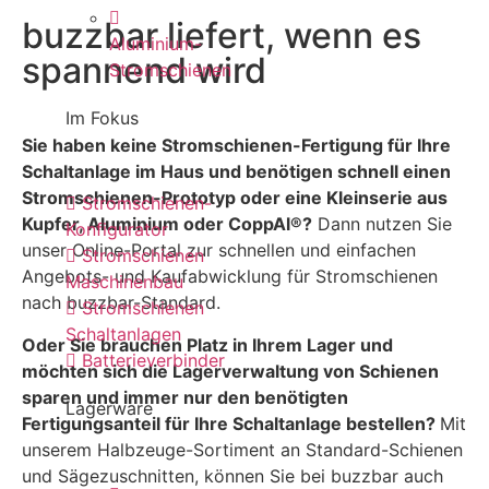
buzzbar liefert, wenn es
Aluminium-
spannend wird
Stromschienen
Im Fokus
​Sie haben keine Stromschienen-Fertigung für Ihre
Schaltanlage im Haus und benötigen schnell einen
Stromschienen-Prototyp oder eine Kleinserie aus
Stromschienen-
Kupfer, Aluminium oder CoppAl®?
Dann nutzen Sie
Konfigurator
unser Online-Portal zur schnellen und einfachen
Stromschienen
Angebots- und Kaufabwicklung für Stromschienen
Maschinenbau
nach buzzbar-Standard.
Stromschienen
Schaltanlagen
Oder Sie brauchen Platz in Ihrem Lager und
Batterieverbinder
möchten sich die Lagerverwaltung von Schienen
sparen und immer nur den benötigten
Lagerware
Fertigungsanteil für Ihre Schaltanlage bestellen?
Mit
unserem Halbzeuge-Sortiment an Standard-Schienen
und Sägezuschnitten, können Sie bei buzzbar auch