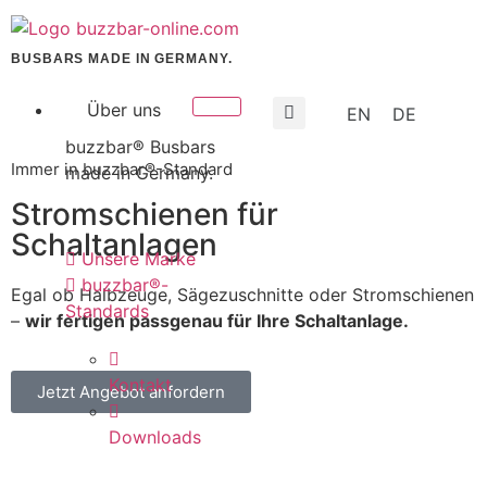
BUSBARS MADE IN GERMANY.
Über uns
EN
DE
buzzbar® Busbars
Immer in buzzbar®-Standard
made in Germany.
Stromschienen für
Schaltanlagen
Unsere Marke
buzzbar®-
Egal ob Halbzeuge, Sägezuschnitte oder Stromschienen
Standards
–
wir fertigen passgenau für Ihre Schaltanlage.
Kontakt
Jetzt Angebot anfordern
Downloads