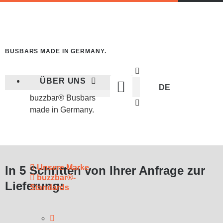
BUSBARS MADE IN GERMANY.
ÜBER UNS
DE
buzzbar® Busbars
made in Germany.
STATS TYPES:
FIREFOX
Unsere Marke
In 5 Schritten von Ihrer Anfrage zur
buzzbar®-
Lieferung:
Standards