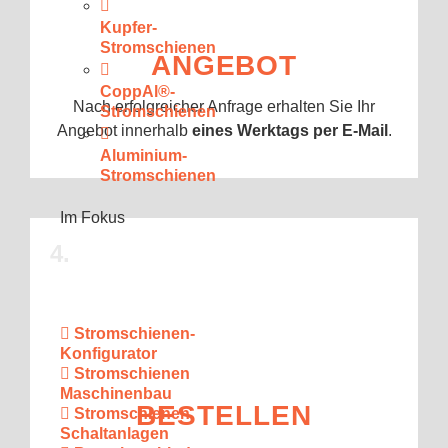
Kupfer-
Stromschienen
ANGEBOT
CoppAl®-
Nach erfolgreicher Anfrage erhalten Sie Ihr
Stromschienen
Angebot innerhalb
eines Werktags per E-Mail
.
Aluminium-
Stromschienen
Im Fokus
4.
Stromschienen-
Konfigurator
Stromschienen
Maschinenbau
BESTELLEN
Stromschienen
Schaltanlagen