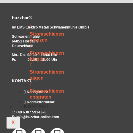
buzzbar®
by EMS Elektro Metall Schwanenmühle GmbH
Stromschienen
Schwanenmühle
stanzen
66851 Horbach
Deutschland
Stromschienen
Mo.- Do. 08:00 – 16:00 Uhr
biegen
Fr. 08:00 – 15:00 Uhr
Stromschienen
sägen
KONTAKT
Stromschienen
Konfigurator
entgraten
Kontaktformular
KONTAKT
T: +49 6307 59143–0
E:
info@buzzbar-online.com
X