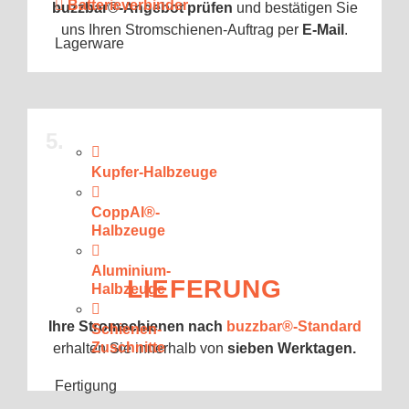
Batterieverbinder
buzzbar®-Angebot prüfen
und bestätigen Sie
uns Ihren Stromschienen-Auftrag per
E-Mail
.
Lagerware
5.
Kupfer-Halbzeuge
CoppAl®-
Halbzeuge
Aluminium-
LIEFERUNG
Halbzeuge
Ihre Stromschienen nach
buzzbar
®
-Standard
Schienen-
Zuschnitte
erhalten Sie innerhalb von
sieben Werktagen.
Fertigung